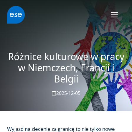
Przejdź
do
ME
treści
Różnice kulturowe w pracy
w Niemczech, Francji i
Belgii
2025-12-05
Wyjazd na zlecenie za granicę to nie tylko nowe